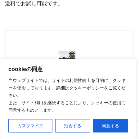
送料でお試し可能です。
cookieの同意
当ウェブサイトでは、サイトの利便性向上を目的に、クッキ
ーを使用しております。詳細はクッキーポリシーをご覧くだ
さい。
COMP Powder TB Plain (4000kcal) 完全食
また、サイト利用を継続することにより、クッキーの使用に
同意するものとします。
プロテイン プレーン
COMP
カスタマイズ
拒否する
同意する
ホーム
口コミ
上へ