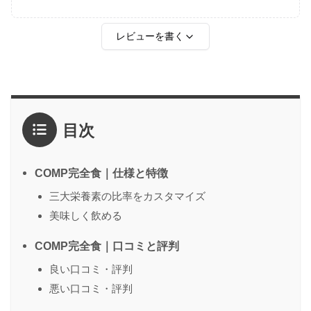
レビューを書く
評価
*
目次
1点
2点
3点
4点
5点
感想
*
COMP完全食｜仕様と特徴
三大栄養素の比率をカスタマイズ
美味しく飲める
名前
（任意）
COMP完全食｜口コミと評判
良い口コミ・評判
送信する
悪い口コミ・評判