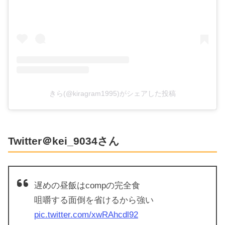
きら(@kiragram1995)がシェアした投稿
Twitter＠kei_9034さん
遅めの昼飯はcompの完全食
咀嚼する面倒を省けるから強い
pic.twitter.com/xwRAhcdl92