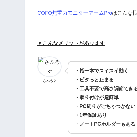
COFO無重力モニターアームPro
はこんな
▼こんなメリットがあります
・指一本でスイスイ動く
・ピタっと止まる
さぶろぐ
・工具不要で高さ調節でき
・取り付けが超簡単
・PC周りがごちゃつかない
・1年保証あり
・ノートPCホルダーもある