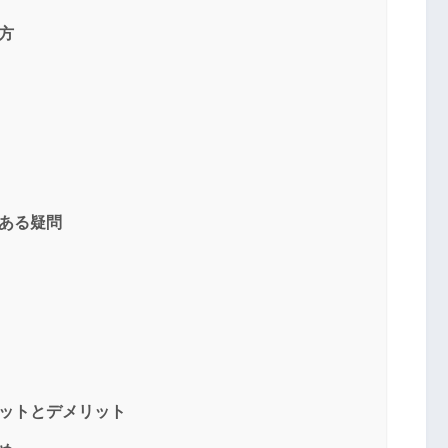
方
くある疑問
リットとデメリット