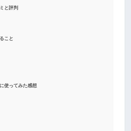
送信する
コミと評判
きること
際に使ってみた感想