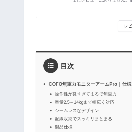
レ
評価
*
目次
1点
2点
3点
4点
5点
感想
*
COFO無重力モニターアームPro｜仕
操作性が良すぎてまるで無重力
重量2.5～14kgまで幅広く対応
名前
（任意）
シームレスなデザイン
配線収納でスッキリまとまる
製品仕様