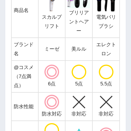
商品名
ブリリア
スカルプ
電気バリ
ントヘア
リフト
ブラシ
ー
ブランド
エレクト
ミーゼ
美ルル
名
ロン
@コスメ
（7点満
6点
5点
5.5点
点）
防水性能
防水対応
非対応
非対応