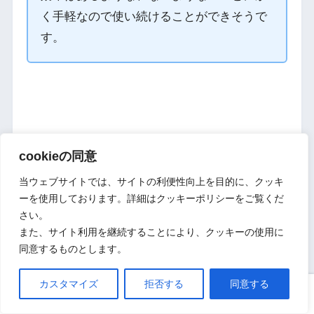
く手軽なので使い続けることができそうで
す。
さぶろぐからのコメント
cookieの同意
当ウェブサイトでは、サイトの利便性向上を目的に、クッキ
比較商品の中で、最も防水性能の高い
ルルド フ
ーを使用しております。詳細はクッキーポリシーをご覧くだ
さい。
ェイスメイクエステ
ですが、ピンヘッドが短い
また、サイト利用を継続することにより、クッキーの使用に
ため頭皮に当てづらいので少し使いづらいのが
同意するものとします。
難点です。
カスタマイズ
拒否する
同意する
スペックとしての数値上ではかなりの高得点で
ホーム
口コミ
上へ