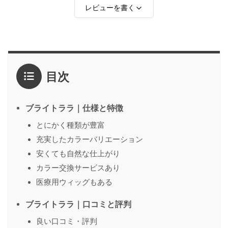
レビューを書く
評価
*
目次
1点
2点
3点
4点
5点
感想
*
ブライトララ｜仕様と特徴
とにかく種類が豊富
充実したカラーバリエーション
名前
（任意）
安くても自然な仕上がり
カラー交換サービスあり
医療用ウィッグもある
送信する
ブライトララ｜口コミと評判
良い口コミ・評判