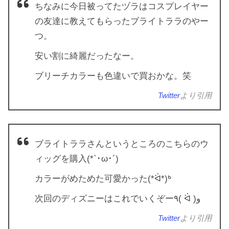
ちなみに今日被ってたヅラはコスプレイヤー
の友達に教えてもらったブライトララのやー
つ。
安い割に綺麗だったなー。
ブリーチカラーも色違いで買おかな。笑
Twitter
より引用
ブライトララさんというところのこちらのウ
ィッグを購入(*`･ω･´)
カラーがめためた可愛かった(*ᐛ*)ᒃ
次回のディズニーはこれでいくぞー٩( ᐛ )و
Twitter
より引用