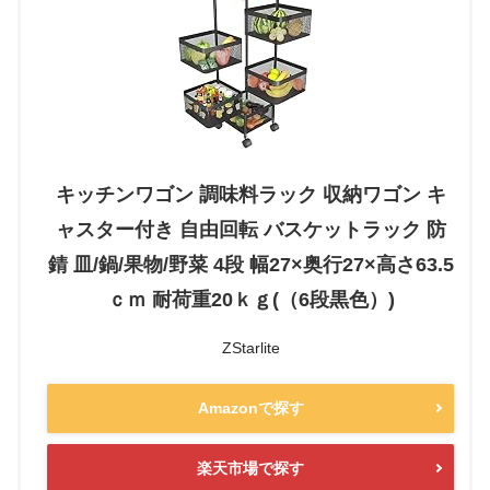
キッチンワゴン 調味料ラック 収納ワゴン キ
ャスター付き 自由回転 バスケットラック 防
錆 皿/鍋/果物/野菜 4段 幅27×奥行27×高さ63.5
ｃｍ 耐荷重20ｋｇ(（6段黒色）)
ZStarlite
Amazonで探す
楽天市場で探す