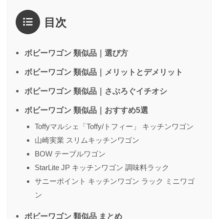
評価
*
目次
1点
2点
3点
4点
5点
感想
*
ボビーワゴン 類似品｜選び方
ボビーワゴン 類似品｜メリットとデメリット
ボビーワゴン 類似品｜さぶろぐイチオシ
名前
（任意）
ボビーワゴン 類似品｜おすすめ5選
Toffyマルシェ「Toffy/トフィー」 キッチンワゴン
送信する
山崎実業 スリムキッチンワゴン
BOW テーブルワゴン
StarLite JP キッチンワゴン 調味料ラック
サニーポイント キッチンワゴン ラック ミニワゴ
ン
ボビーワゴン 類似品 まとめ