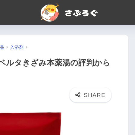
品
入浴剤
ベルタきざみ本薬湯の評判から