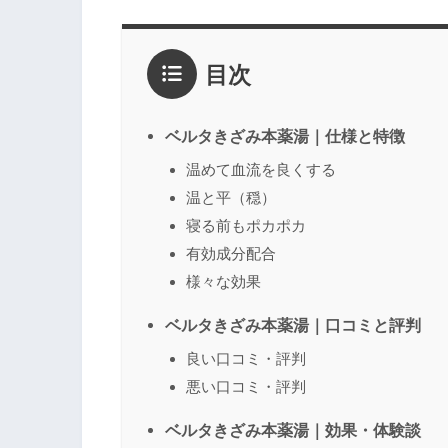
評価
*
目次
1点
2点
3点
4点
5点
感想
*
ベルタきざみ本薬湯｜仕様と特徴
温めて血流を良くする
温と平（穏）
名前
（任意）
寝る前もポカポカ
有効成分配合
様々な効果
ベルタきざみ本薬湯｜口コミと評判
良い口コミ・評判
悪い口コミ・評判
ベルタきざみ本薬湯｜効果・体験談