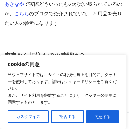
あきなや
で実際どういったものが買い取られているの
か、
こちら
のブログで紹介されていて、不用品を売り
たい人の参考になります。
査定から振込までの時間は？
cookieの同意
あきなや
では査定金額に納得すれば、すぐにその場で
当ウェブサイトでは、サイトの利便性向上を目的に、クッキ
現金が支払われます。
ーを使用しております。詳細はクッキーポリシーをご覧くだ
さい。
また、サイト利用を継続することにより、クッキーの使用に
不用品の現金化がスピーディーな点が
あきなや
のメリ
同意するものとします。
ットです。
カスタマイズ
拒否する
同意する
ホーム
口コミ
上へ
希望する人には振り込みでの支払いも可能とのことで