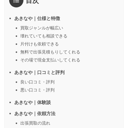
目次
1点
2点
3点
4点
5点
感想
*
あきなや｜仕様と特徴
買取ジャンルが幅広い
壊れていても相談できる
名前
（任意）
片付けも依頼できる
無料で出張見積もりしてくれる
その場で現金支払いしてくれる
送信する
あきなや｜口コミと評判
良い口コミ・評判
悪い口コミ・評判
あきなや｜体験談
あきなや｜依頼方法
出張買取の流れ