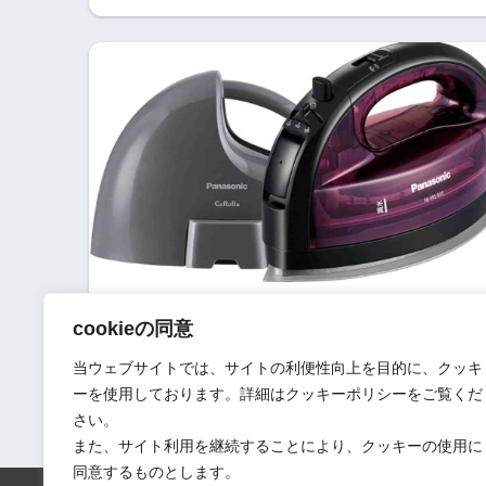
2026年8月7日
cookieの同意
【NI-WL405 レビュー】毎日が快適!!コードレ
当ウェブサイトでは、サイトの利便性向上を目的に、クッキ
スアイロン『カルル』｜口コミ
ーを使用しております。詳細はクッキーポリシーをご覧くだ
さい。
また、サイト利用を継続することにより、クッキーの使用に
同意するものとします。