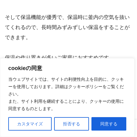
そして保温機能が優秀で、保温時に釜内の空気を抜い
てくれるので、長時間みずみずしい保温をすることが
できます。
保温や作り置きが多いご家庭におすすめです。
cookieの同意
当ウェブサイトでは、サイトの利便性向上を目的に、クッキ
【口コミ】音がうるさい??まずい!?東芝 炊飯器の評判
ーを使用しております。詳細はクッキーポリシーをご覧くだ
さい。
をチェック!!
また、サイト利用を継続することにより、クッキーの使用に
同意するものとします。
2026年8月8日
カスタマイズ
拒否する
同意する
【口コミ】音がうるさい??まずい!?
ホーム
口コミ
上へ
東芝 炊飯器の評判をチェック!!