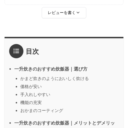
レビューを書く
評価
*
目次
1点
2点
3点
4点
5点
感想
*
一升炊きのおすすめ炊飯器｜選び方
かまど炊きのようにおいしく炊ける
価格が安い
名前
（任意）
手入れしやすい
機能の充実
おかまのコーティング
送信する
一升炊きのおすすめ炊飯器｜メリットとデメリッ