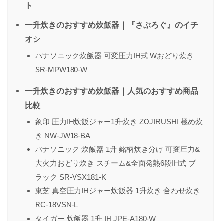
ト
一升炊きのおすすめ炊飯器｜『さぶろぐ』のイチ
オシ
パナソニック炊飯器 可変圧力IH式 Wおどり炊き
SR-MPW180-W
一升炊きのおすすめ炊飯器｜人気のおすすめ商品
比較
象印 圧力IH炊飯ジャー1升炊き ZOJIRUSHI 極め炊
き NW-JW18-BA
パナソニック 炊飯器 1升 銘柄炊き分け 可変圧力&
大火力おどり炊き スチーム&全面発熱6段IH式 ブ
ラック SR-VSX181-K
東芝 真空圧力IHジャー炊飯器 1升炊き 合わせ炊き
RC-18VSN-L
タイガー 炊飯器 1升 IH JPE-A180-W