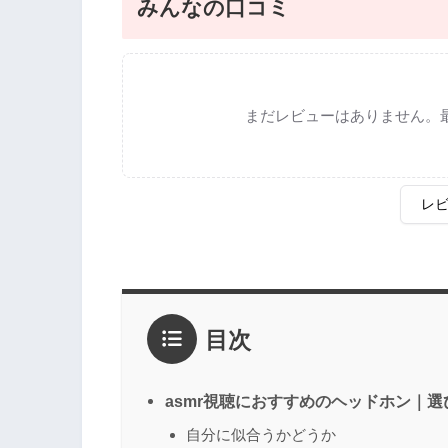
みんなの口コミ
まだレビューはありません。
レ
評価
*
目次
1点
2点
3点
4点
5点
感想
*
asmr視聴におすすめのヘッドホン｜選
自分に似合うかどうか