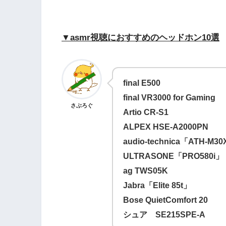
▼asmr視聴におすすめのヘッドホン10選
final E500
final VR3000 for Gaming
さぶろぐ
Artio CR-S1
ALPEX HSE-A2000PN
audio-technica「ATH-M3
ULTRASONE「PRO580i」
ag TWS05K
Jabra「Elite 85t」
Bose QuietComfort 20
シュア SE215SPE-A