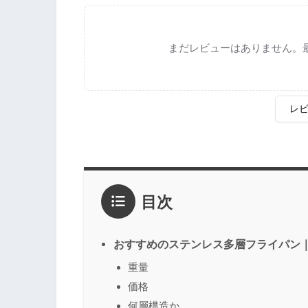
まだレビューはありません。
レ
評価
*
目次
1点
2点
3点
4点
5点
感想
*
おすすめのステンレス多層フライパン
重量
価格
名前
（任意）
何層構造か