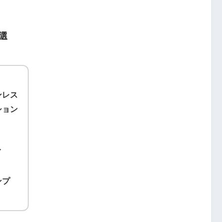
選
ンレス
ション
イ
ンプ