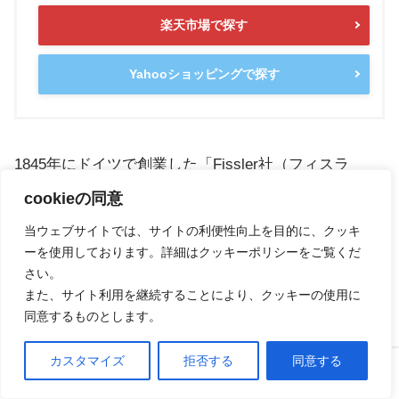
楽天市場で探す
Yahooショッピングで探す
1845年にドイツで創業した「Fissler社（フィスラ
ー）」は、細かいこだわりで選びたい方におすすめで
cookieの同意
す。
当ウェブサイトでは、サイトの利便性向上を目的に、クッキ
ーを使用しております。詳細はクッキーポリシーをご覧くだ
さい。
特徴はノボグリルという表面加工で、へこみに油を溜
また、サイト利用を継続することにより、クッキーの使用に
めて焦げ付きにくくしています。
同意するものとします。
カスタマイズ
拒否する
同意する
また、フライパンフチも液だれしないこだわり仕様
ホーム
口コミ
上へ