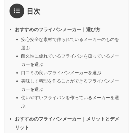
評価
*
目次
1点
2点
3点
4点
5点
感想
*
おすすめのフライパンメーカー｜選び方
安心安全な素材で作られているメーカーのものを
選ぶ
名前
（任意）
耐久性に優れているフライパンを扱っているメー
カーを選ぶ
口コミの良いフライパンメーカーを選ぶ
送信する
美味しく料理を作ることができるフライパンメー
カーを選ぶ
使いやすいフライパンを作っているメーカーを選
ぶ
おすすめのフライパンメーカー｜メリットとデメ
リット