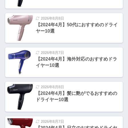
2026年8月8日
【2024年4月】50代におすすめのドライ
ヤー10選
2026年8月7日
【2024年4月】海外対応のおすすめドラ
イヤー10選
2026年8月8日
【2024年4月】髪に艶がでるおすすめの
ドライヤー10選
2026年8月7日
【2024年4月】日立のおすすめドライヤ