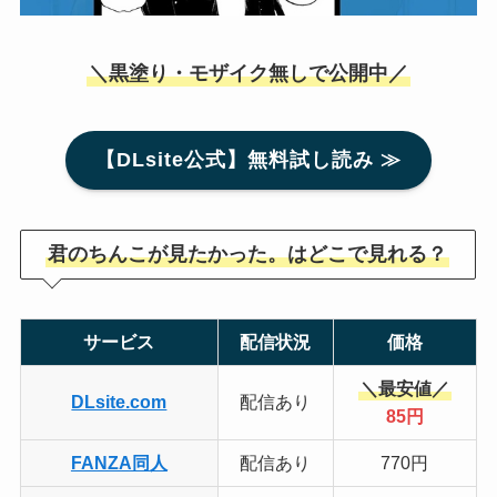
＼黒塗り・モザイク無しで公開中／
【DLsite公式】無料試し読み ≫
君のちんこが見たかった。はどこで見れる？
サービス
配信状況
価格
＼最安値／
DLsite.com
配信あり
85円
FANZA同人
配信あり
770円